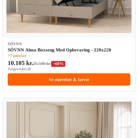
SÖVNN
SÖVNN Alma Boxseng Med Opbevaring - 220x220
+7 størrelser
10.105 kr.
25.500 kr.
−60%
Sengeverden.dk
Se størrelser & farver