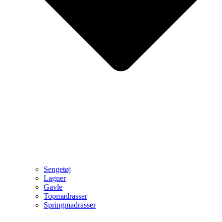
Sengetøj
Lagner
Gavle
Topmadrasser
Springmadrasser