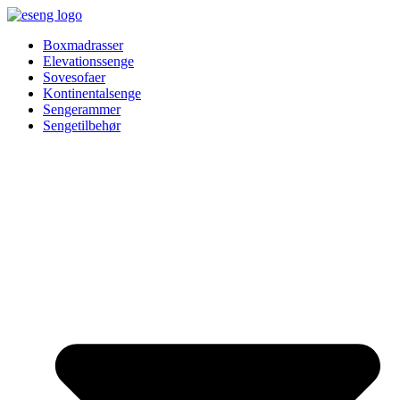
Videre
til
Boxmadrasser
indhold
Elevationssenge
Sovesofaer
Kontinentalsenge
Sengerammer
Sengetilbehør