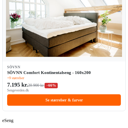
SÖVNN
SÖVNN Comfort Kontinentalseng - 160x200
+9 størrelser
7.195 kr.
20.900 kr.
−66%
Sengeverden.dk
Se størrelser & farver
eSeng