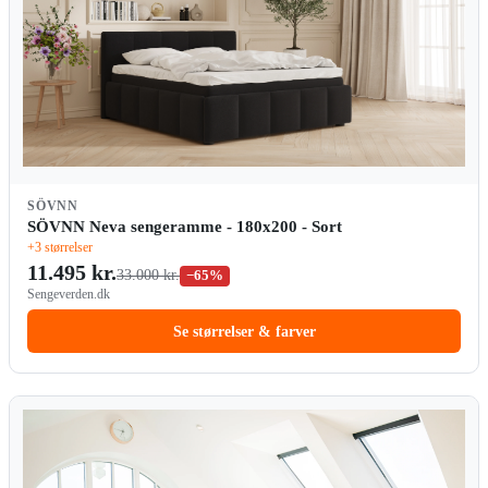
SÖVNN
SÖVNN Neva sengeramme - 180x200 - Sort
+3 størrelser
11.495 kr.
33.000 kr.
−65%
Sengeverden.dk
Se størrelser & farver