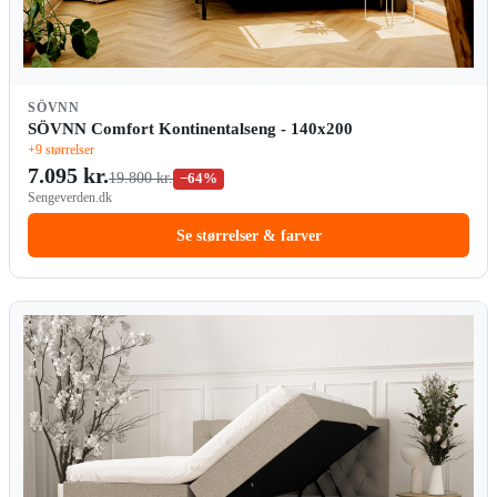
SÖVNN
SÖVNN Comfort Kontinentalseng - 140x200
+9 størrelser
7.095 kr.
19.800 kr.
−64%
Sengeverden.dk
Se størrelser & farver