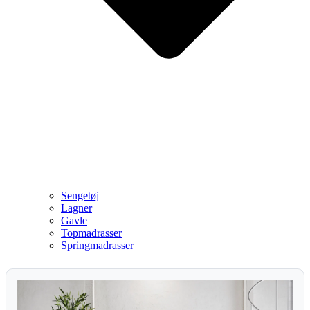
Sengetøj
Lagner
Gavle
Topmadrasser
Springmadrasser