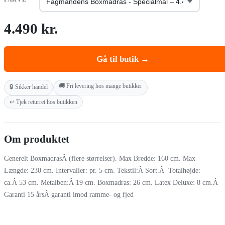
4.490 kr.
Gå til butik →
🚚 Fri levering hos mange butikker
🔒 Sikker handel
↩️ Tjek returret hos butikken
Om produktet
Generelt BoxmadrasÂ (flere størrelser). Max Bredde: 160 cm. Max
Længde: 230 cm. Intervaller: pr. 5 cm. Tekstil:Â Sort.Â Totalhøjde:
ca.Â 53 cm. Metalben:Â 19 cm. Boxmadras: 26 cm. Latex Deluxe: 8 cm.Â
Garanti 15 årsÂ garanti imod ramme- og fjed