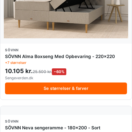
SÖVNN
SÖVNN Alma Boxseng Med Opbevaring - 220x220
+7 størrelser
10.105 kr.
25.500 kr.
−60%
Sengeverden.dk
Se størrelser & farver