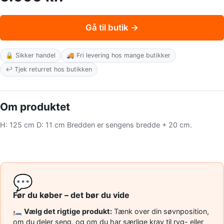
Gå til butik →
🔒 Sikker handel
🚚 Fri levering hos mange butikker
↩️ Tjek returret hos butikken
Om produktet
H: 125 cm D: 11 cm Bredden er sengens bredde + 20 cm.
💬
Før du køber – det bør du vide
🛏️
Vælg det rigtige produkt:
Tænk over din søvnposition,
om du deler seng, og om du har særlige krav til ryg- eller