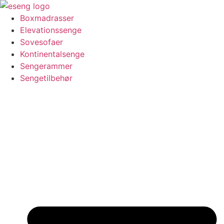
Videre
til
Boxmadrasser
indhold
Elevationssenge
Sovesofaer
Kontinentalsenge
Sengerammer
Sengetilbehør