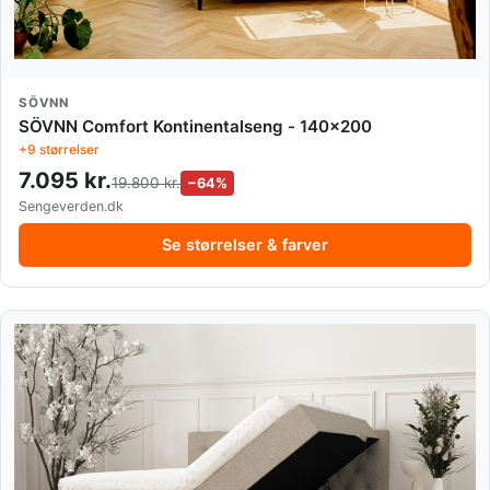
SÖVNN
SÖVNN Comfort Kontinentalseng - 140x200
+9 størrelser
7.095 kr.
19.800 kr.
−64%
Sengeverden.dk
Se størrelser & farver