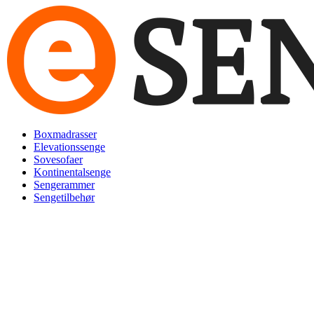
Videre
til
indhold
Boxmadrasser
Elevationssenge
Sovesofaer
Kontinentalsenge
Sengerammer
Sengetilbehør