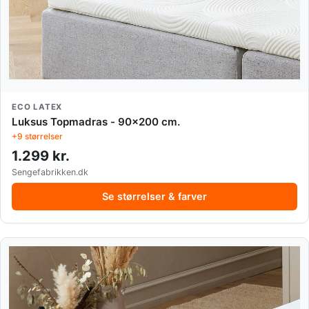
ECO LATEX
Luksus Topmadras - 90x200 cm.
+9 størrelser
1.299 kr.
Sengefabrikken.dk
Se størrelser & farver