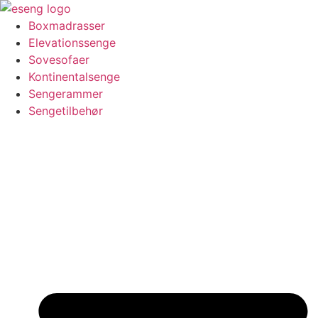
Videre
til
Boxmadrasser
indhold
Elevationssenge
Sovesofaer
Kontinentalsenge
Sengerammer
Sengetilbehør