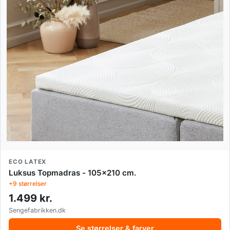
ECO LATEX
Luksus Topmadras - 105x210 cm.
+9 størrelser
1.499 kr.
Sengefabrikken.dk
Se størrelser & farver