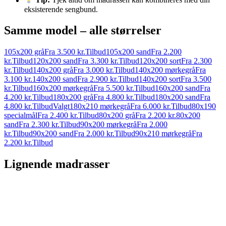
Tip:
Tjek altid om madrassen kan kombineres med din
eksisterende sengbund.
Samme model – alle størrelser
105x200 grå
Fra 3.500 kr.
Tilbud
105x200 sand
Fra 2.200
kr.
Tilbud
120x200 sand
Fra 3.300 kr.
Tilbud
120x200 sort
Fra 2.300
kr.
Tilbud
140x200 grå
Fra 3.000 kr.
Tilbud
140x200 mørkegrå
Fra
3.100 kr.
140x200 sand
Fra 2.900 kr.
Tilbud
140x200 sort
Fra 3.500
kr.
Tilbud
160x200 mørkegrå
Fra 5.500 kr.
Tilbud
160x200 sand
Fra
4.200 kr.
Tilbud
180x200 grå
Fra 4.800 kr.
Tilbud
180x200 sand
Fra
4.800 kr.
Tilbud
Valgt
180x210 mørkegrå
Fra 6.000 kr.
Tilbud
80x190
specialmål
Fra 2.400 kr.
Tilbud
80x200 grå
Fra 2.200 kr.
80x200
sand
Fra 2.300 kr.
Tilbud
90x200 mørkegrå
Fra 2.000
kr.
Tilbud
90x200 sand
Fra 2.000 kr.
Tilbud
90x210 mørkegrå
Fra
2.200 kr.
Tilbud
Lignende madrasser