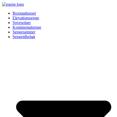
Videre
til
Boxmadrasser
indhold
Elevationssenge
Sovesofaer
Kontinentalsenge
Sengerammer
Sengetilbehør