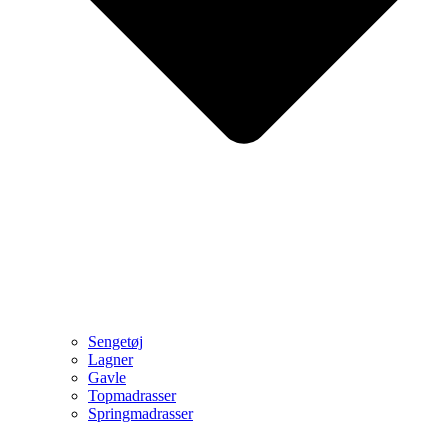
Sengetøj
Lagner
Gavle
Topmadrasser
Springmadrasser