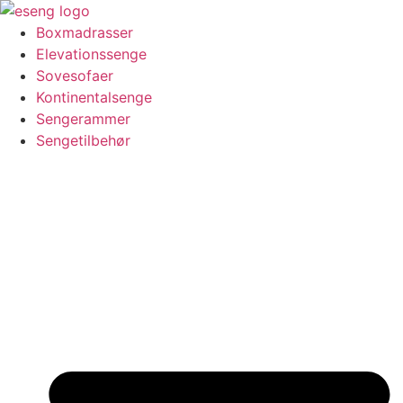
Videre
til
Boxmadrasser
indhold
Elevationssenge
Sovesofaer
Kontinentalsenge
Sengerammer
Sengetilbehør