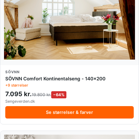
SÖVNN
SÖVNN Comfort Kontinentalseng - 140x200
+9 størrelser
7.095 kr.
19.800 kr.
−64%
Sengeverden.dk
Se størrelser & farver