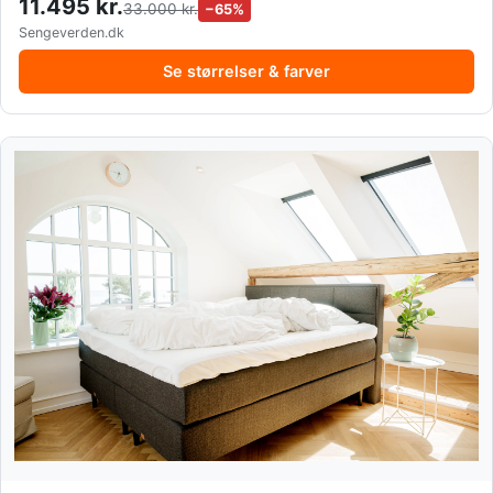
11.495 kr.
33.000 kr.
−65%
Sengeverden.dk
Se størrelser & farver