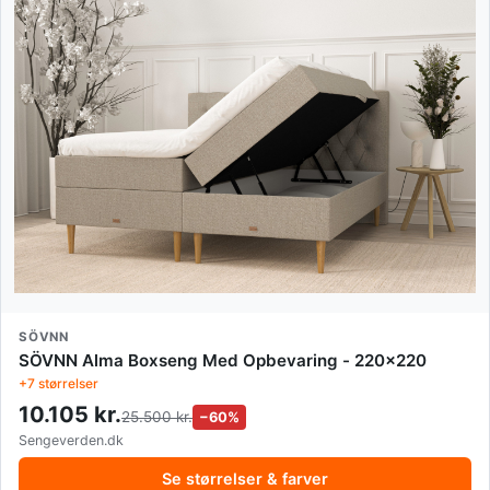
SÖVNN
SÖVNN Alma Boxseng Med Opbevaring - 220x220
+7 størrelser
10.105 kr.
25.500 kr.
−60%
Sengeverden.dk
Se størrelser & farver