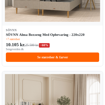
SÖVNN
SÖVNN Alma Boxseng Med Opbevaring - 220x220
+7 størrelser
10.105 kr.
25.500 kr.
−60%
Sengeverden.dk
Se størrelser & farver