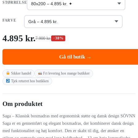
STØRRELSE
FARVE
4.895 kr.
7.900 kr.
−38%
Gå til butik →
Sikker handel
Fri levering hos mange butikker
Tjek returret hos butikken
Om produktet
Saga – Klassisk boxmadras med ergonomisk støtte og dansk design SÖVNN
Saga er en gennemført og elegant boxmadras, der kombinerer dansk design
med funktionalitet og høj komfort. Den er skabt til dig, der ønsker en
stilren og støttende seng med lang holdbarhed. - 13 cm høje lommefjedre