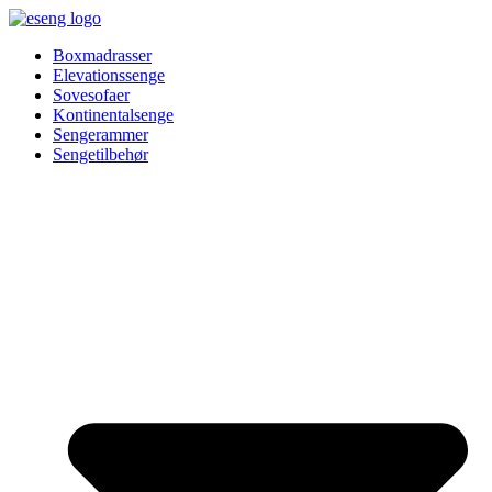
Videre
til
Boxmadrasser
indhold
Elevationssenge
Sovesofaer
Kontinentalsenge
Sengerammer
Sengetilbehør