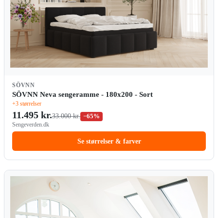
SÖVNN
SÖVNN Neva sengeramme - 180x200 - Sort
+3 størrelser
11.495 kr.
33.000 kr.
−65%
Sengeverden.dk
Se størrelser & farver