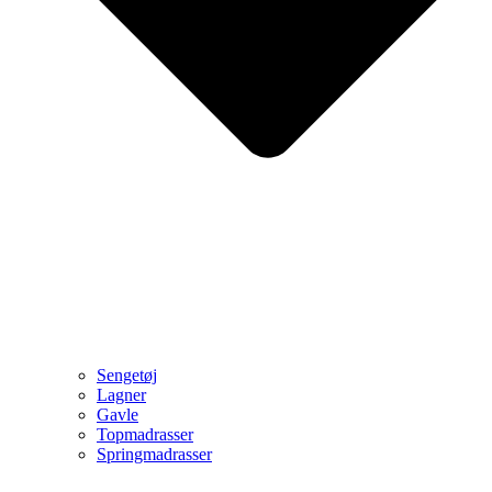
Sengetøj
Lagner
Gavle
Topmadrasser
Springmadrasser