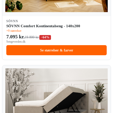
SÖVNN
SÖVNN Comfort Kontinentalseng - 140x200
+9 størrelser
7.095 kr.
19.800 kr.
−64%
Sengeverden.dk
Se størrelser & farver