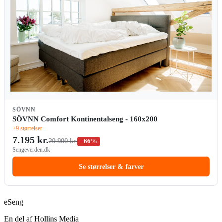
SÖVNN
SÖVNN Comfort Kontinentalseng - 160x200
+9 størrelser
7.195 kr.
20.900 kr.
−66%
Sengeverden.dk
Se størrelser & farver
eSeng
En del af Hollins Media