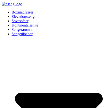
Videre
til
Boxmadrasser
indhold
Elevationssenge
Sovesofaer
Kontinentalsenge
Sengerammer
Sengetilbehør