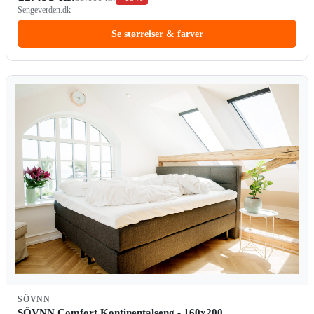
Sengeverden.dk
Se størrelser & farver
SÖVNN
SÖVNN Comfort Kontinentalseng - 160x200