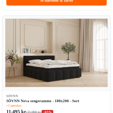
Se størrelser & farver
SÖVNN
SÖVNN Neva sengeramme - 180x200 - Sort
+3 størrelser
11.495 kr.
33.000 kr.
−65%