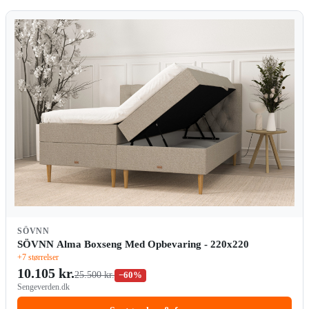
SÖVNN
SÖVNN Alma Boxseng Med Opbevaring - 220x220
+7 størrelser
10.105 kr.
25.500 kr.
−60%
Sengeverden.dk