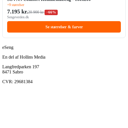
+9 størrelser
7.195 kr.
20.900 kr.
−66%
Sengeverden.dk
Se størrelser & farver
eSeng
En del af Hollins Media
Langfredparken 197
8471 Sabro
CVR: 29681384