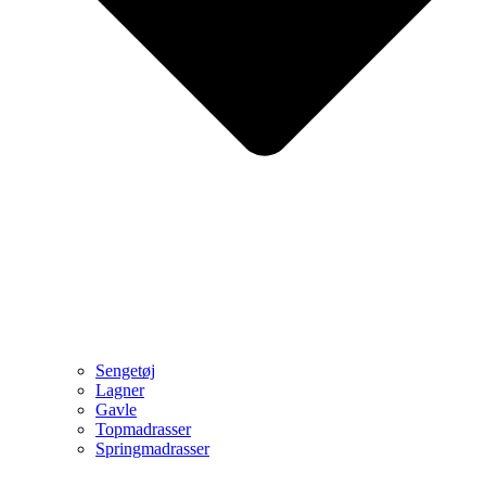
Sengetøj
Lagner
Gavle
Topmadrasser
Springmadrasser