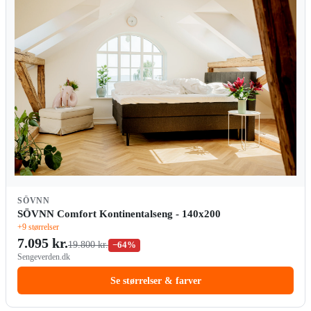
SÖVNN
SÖVNN Comfort Kontinentalseng - 140x200
+9 størrelser
7.095 kr.
19.800 kr.
−64%
Sengeverden.dk
Se størrelser & farver