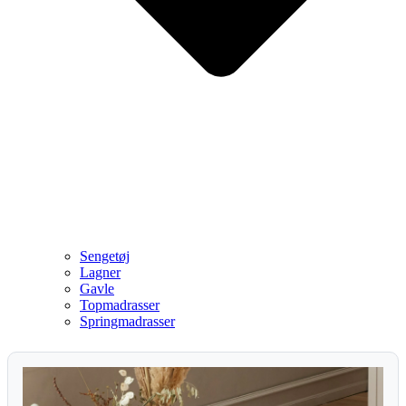
Sengetøj
Lagner
Gavle
Topmadrasser
Springmadrasser